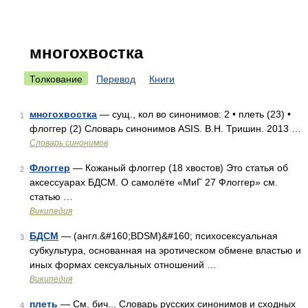
многохвостка
Толкование
Перевод
Книги
многохвостка
— сущ., кол во синонимов: 2 • плеть (23) •
1
флоггер (2) Словарь синонимов ASIS. В.Н. Тришин. 2013 …
Словарь синонимов
Флоггер
— Кожаный флоггер (18 хвостов) Это статья об
2
аксессуарах БДСМ. О самолёте «МиГ 27 Флоггер» см.
статью …
Википедия
БДСМ
— (англ.&#160;BDSM)&#160; психосексуальная
3
субкультура, основанная на эротическом обмене властью и
иных формах сексуальных отношений …
Википедия
плеть
— См. бич... Словарь русских синонимов и сходных
4