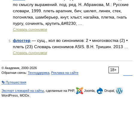
по смыслу выражений. под. ред. Н. Абрамова, М.: Русские
словари, 1999. плеть арапник, бич; шелеп, линек, стек,
погонялка, шамберьер, кнут, хлыст, нагайка, плетка, гнать
пургу, сочинять, крутить,&#8230; …
Словарь синонимов
флоггер
— сущ., кол во синонимов: 2 • многохвостка (2) •
5
плеть (23) Словарь синонимов ASIS. В.Н. Тришин. 2013 …
Словарь синонимов
© Академик, 2000-2026
18+
Обратная связь:
Техподдержка
,
Реклама на сайте
👣 Путешествия
Экспорт словарей на сайты
, сделанные на PHP,
Joomla,
Drupal,
WordPress, MODx.